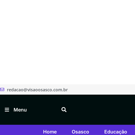
redacao@visaoosasco.com.br
Menu
Home
Osasco
Educação