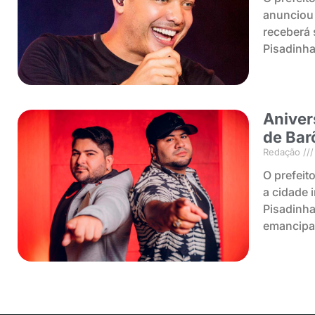
anunciou 
receberá
Pisadinha
Aniver
de Bar
Redação
O prefeit
a cidade 
Pisadinha
emancipaç