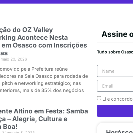
ição do OZ Valley
Assine 
king Acontece Nesta
 em Osasco com Inscrições
tas
Tudo sobre Osasco
maio 20, 2026
omovido pela Prefeitura reúne
edores na Sala Osasco para rodada de
 pitch e networking estratégico; nas
nteriores, mais de 35% dos negócios
Li e concord
ente Altino em Festa: Samba
a – Alegria, Cultura e
 Boa!
Horósco
o
agosto 5, 2023