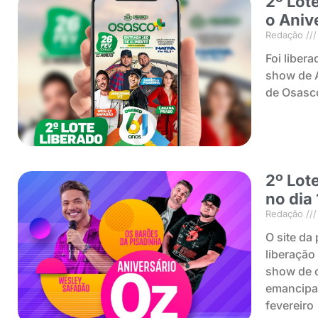
2º Lot
o Aniv
Redação
Foi libera
show de A
de Osasc
2º Lot
no dia 
Redação
O site da
liberação
show de 
emancipaç
fevereiro