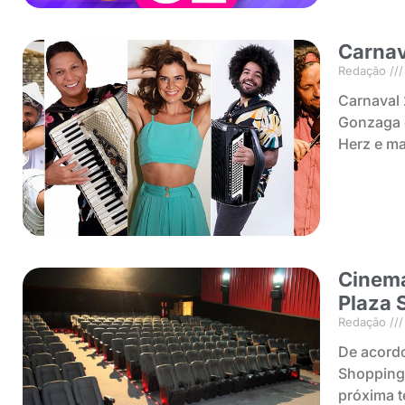
Carnav
Redação
Carnaval
Gonzaga 
Herz e ma
Cinema
Plaza 
Redação
De acordo
Shopping a
próxima t