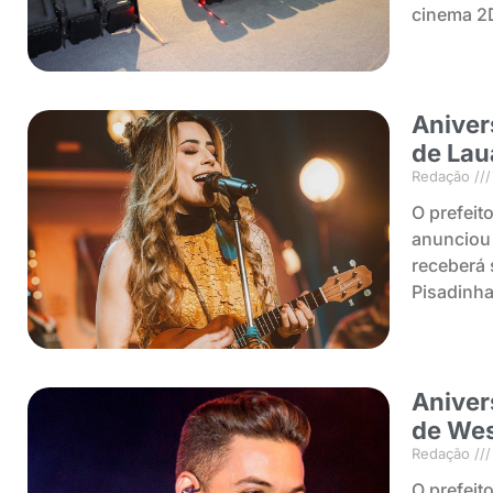
cinema 2D
Aniver
de Lau
Redação
O prefeit
anunciou 
receberá
Pisadinha
Aniver
de Wes
Redação
O prefeit