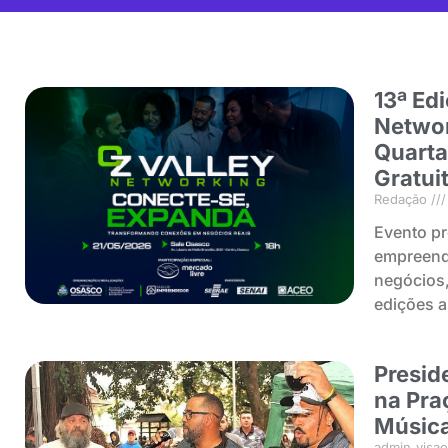
13ª Ed
Networ
Quarta
Gratui
Redação
Evento pr
empreend
negócios,
edições a
Presid
na Praç
Música
admin_visa