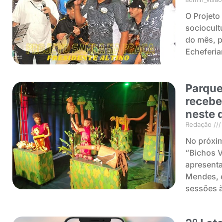
O Projeto
sociocult
do mês, p
Echeferia
Parque
recebe
neste 
Redação
No próxim
“Bichos V
apresenta
Mendes, e
sessões à