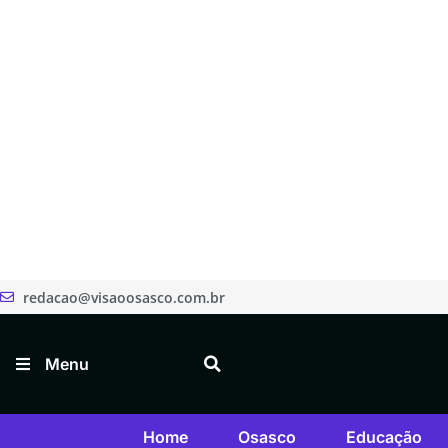
redacao@visaoosasco.com.br
Menu
Home
Osasco
Educação