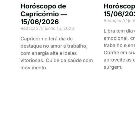
Horóscopo de
Horóscop
Capricórnio —
15/06/20
15/06/2026
Redação
jun
Redação
junho 15, 2026
Libra tem dia
emocional, cr
Capricórnio terá dia de
trabalho e en
destaque no amor e trabalho,
Confie em sua
com energia alta e ideias
aproveite as
vitoriosas. Cuide da saúde com
surgem.
movimento.