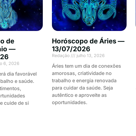
o de
Horóscopo de Áries —
nio —
13/07/2026
026
Redação
julho 13, 2026
ho 6, 2026
Áries tem um dia de conexões
amorosas, criatividade no
erá dia favorável
trabalho e energia renovada
abalho e saúde.
para cuidar da saúde. Seja
timentos,
autêntico e aproveite as
ortunidades
oportunidades.
e cuide de si