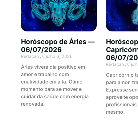
Horóscopo de Áries —
Horóscop
06/07/2026
Capricór
Redação
julho 6, 2026
06/07/2
Redação
jul
Áries viverá dia positivo em
amor e trabalho com
Capricórnio t
criatividade em alta. Ótimo
para amor, tr
momento para se mover e
Expresse sen
cuidar da saúde com energia
aproveite op
renovada.
profissionais 
mesmo.