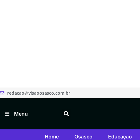
redacao@visaoosasco.com.br
Menu
Home
Osasco
Educação