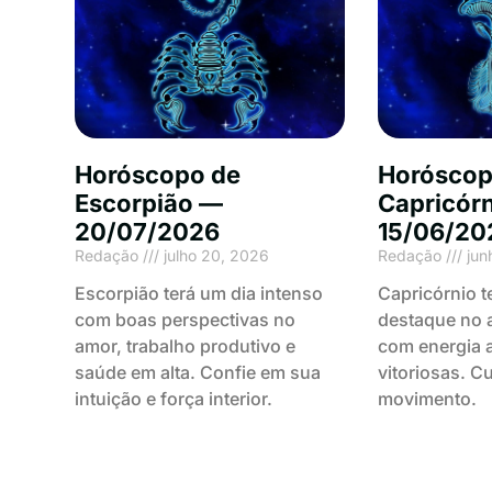
Horóscopo de
Horóscop
Escorpião —
Capricór
20/07/2026
15/06/20
Redação
julho 20, 2026
Redação
jun
Escorpião terá um dia intenso
Capricórnio t
com boas perspectivas no
destaque no a
amor, trabalho produtivo e
com energia a
saúde em alta. Confie em sua
vitoriosas. C
intuição e força interior.
movimento.