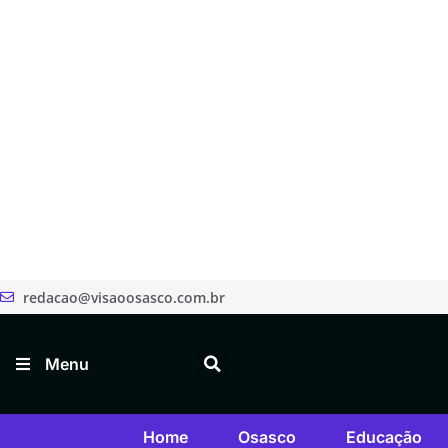
redacao@visaoosasco.com.br
Menu
Home
Osasco
Educação