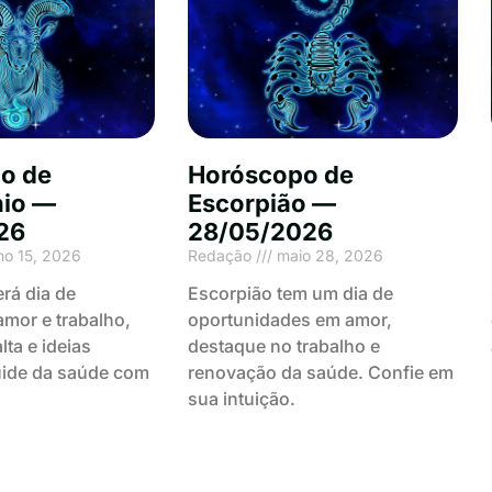
o de
Horóscopo de
nio —
Escorpião —
26
28/05/2026
ho 15, 2026
Redação
maio 28, 2026
erá dia de
Escorpião tem um dia de
mor e trabalho,
oportunidades em amor,
lta e ideias
destaque no trabalho e
uide da saúde com
renovação da saúde. Confie em
sua intuição.