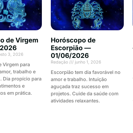
o de Virgem
Horóscopo de
/2026
Escorpião —
sto 3, 2026
01/06/2026
Redação
junho 1, 2026
 Virgem para
mor, trabalho e
Escorpião tem dia favorável no
. Dia propício para
amor e trabalho. Intuição
ntimentos e
aguçada traz sucesso em
tos em prática.
projetos. Cuide da saúde com
atividades relaxantes.