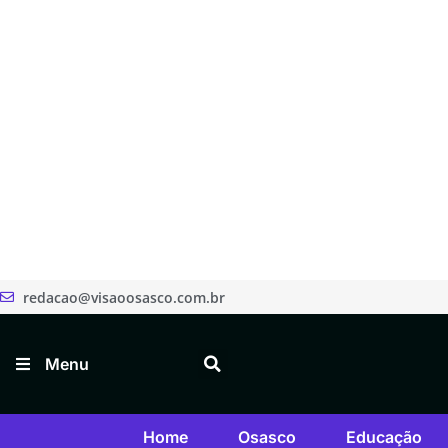
redacao@visaoosasco.com.br
Menu
Home
Osasco
Educação