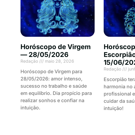
Horóscopo de Virgem
Horóscop
— 28/05/2026
Escorpiã
Redação
maio 28, 2026
15/06/20
Redação
jun
Horóscopo de Virgem para
28/05/2026: amor intenso,
Escorpião ter
sucesso no trabalho e saúde
harmonia no 
em equilíbrio. Dia propício para
profissional 
realizar sonhos e confiar na
cuidar da sa
intuição.
intuição!