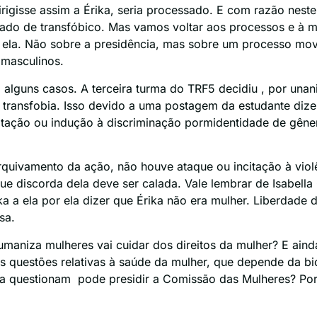
irigisse assim a Érika, seria processado. E com razão nes
ado de transfóbico. Mas vamos voltar aos processos e à mis
 ela. Não sobre a presidência, mas sobre um processo mo
 masculinos.
m alguns casos. A terceira turma do TRF5 decidiu , por una
 transfobia. Isso devido a uma postagem da estudante diz
itação ou indução à discriminação pormidentidade de gêner
uivamento da ação, não houve ataque ou incitação à viol
ue discorda dela deve ser calada. Vale lembrar de Isabella 
a a ela por ela dizer que Érika não era mulher. Liberdade 
sa.
aniza mulheres vai cuidar dos direitos da mulher? E ain
as questões relativas à saúde da mulher, que depende da bi
a questionam pode presidir a Comissão das Mulheres? Por 