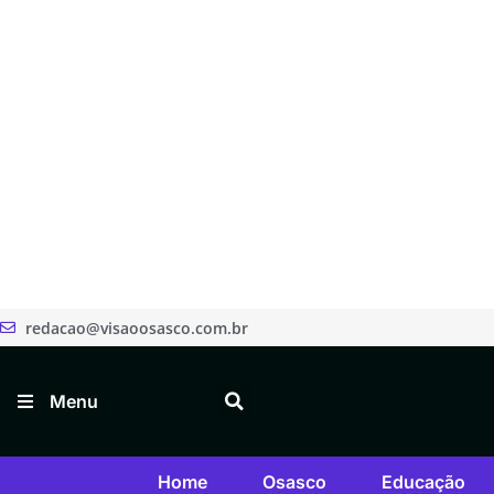
redacao@visaoosasco.com.br
Menu
Home
Osasco
Educação