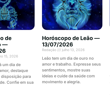
o de
Horóscopo de Leão —
o —
13/07/2026
26
Redação
julho 13, 2026
ho 15, 2026
Leão tem um dia de ouro no
amor e trabalho. Expresse seus
á um dia de
sentimentos, mostre suas
amor, destaque
ideias e cuide da saúde com
e disposição para
movimento e alegria.
úde. Confie em sua