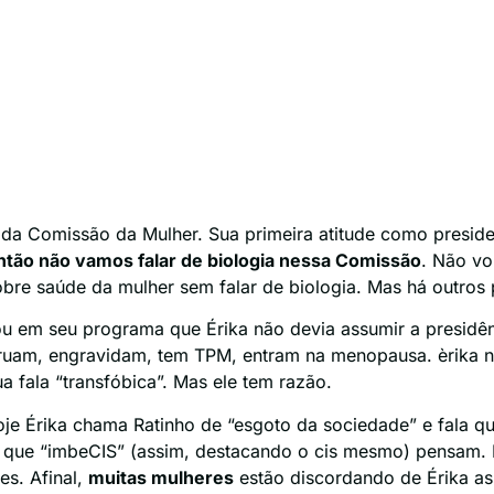
nte da Comissão da Mulher. Sua primeira atitude como presid
então não vamos falar de biologia nessa Comissão
. Não vo
sobre saúde da mulher sem falar de biologia. Mas há outros
alou em seu programa que Érika não devia assumir a presid
truam, engravidam, tem TPM, entram na menopausa. èrika 
a fala “transfóbica”. Mas ele tem razão.
je Érika chama Ratinho de “esgoto da sociedade” e fala 
 o que “imbeCIS” (assim, destacando o cis mesmo) pensam. 
es. Afinal,
muitas mulheres
estão discordando de Érika as