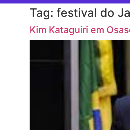
Tag:
festival do J
Kim Kataguiri em Osas