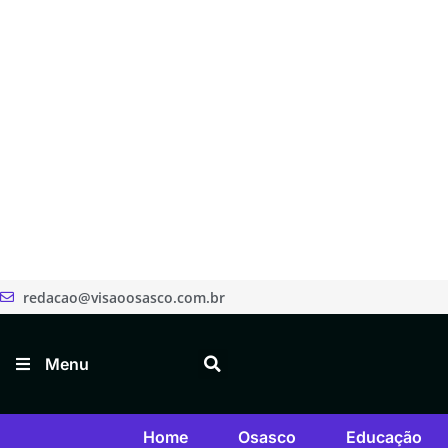
redacao@visaoosasco.com.br
Menu
Home
Osasco
Educação