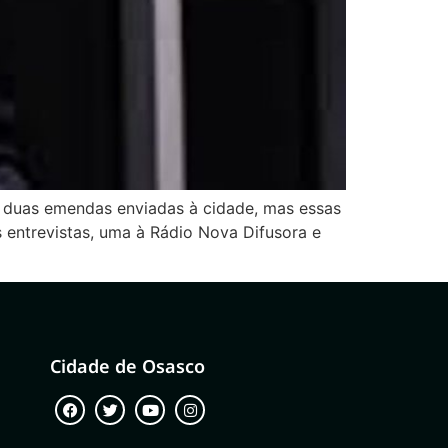
ar duas emendas enviadas à cidade, mas essas
 entrevistas, uma à Rádio Nova Difusora e
Cidade de Osasco