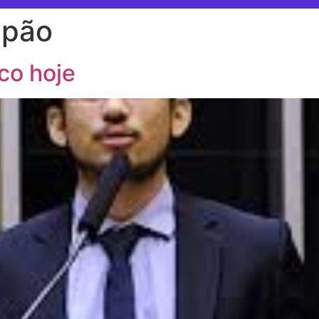
apão
co hoje