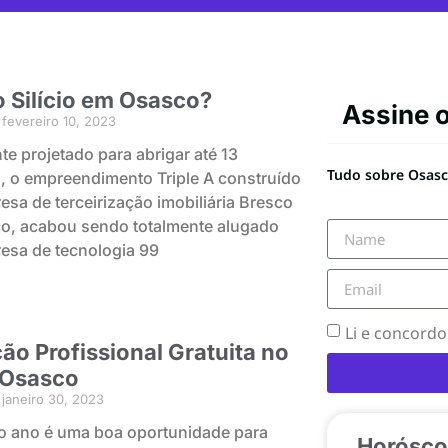
o Silício em Osasco?
Assine 
fevereiro 10, 2023
te projetado para abrigar até 13
Tudo sobre Osasco
s, o empreendimento Triple A construído
esa de terceirização imobiliária Bresco
o, acabou sendo totalmente alugado
esa de tecnologia 99
Li e concord
ão Profissional Gratuita no
 Osasco
janeiro 30, 2023
do ano é uma boa oportunidade para
Horósco