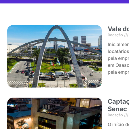
Vale d
Redação
Inicialmen
locatário
pela empr
em Osasc
pela empr
Captaç
Senac
Redação
O início 