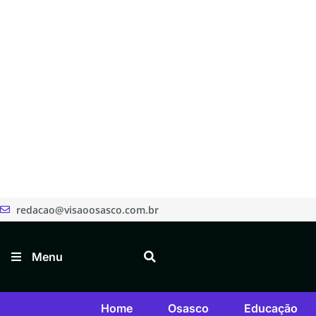
redacao@visaoosasco.com.br
Menu
Home
Osasco
Educação